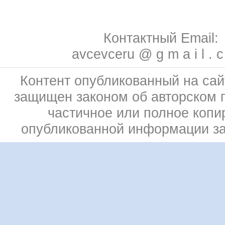
Контактный Email:
avcevceru @ g m a i l . 
Контент опубликованный на сай
защищен законом об авторском 
частичное или полное копи
опубликованной информации з