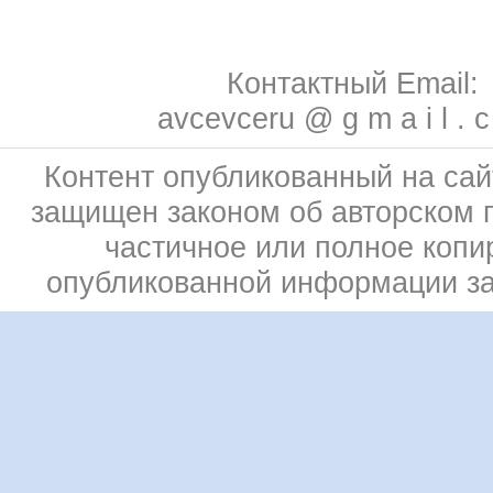
Контактный Email:
avcevceru @ g m a i l . 
Контент опубликованный на сай
защищен законом об авторском 
частичное или полное копи
опубликованной информации з