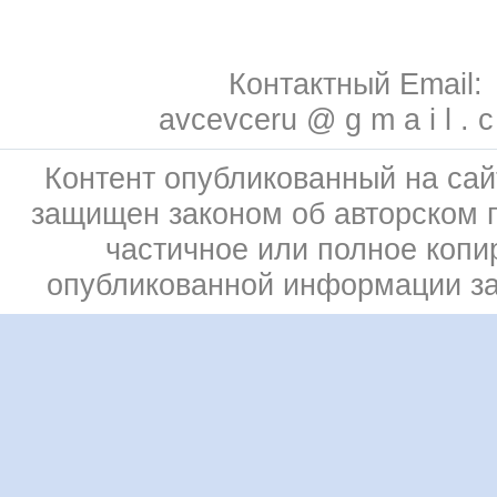
Контактный Email:
avcevceru @ g m a i l . 
Контент опубликованный на сай
защищен законом об авторском 
частичное или полное копи
опубликованной информации з