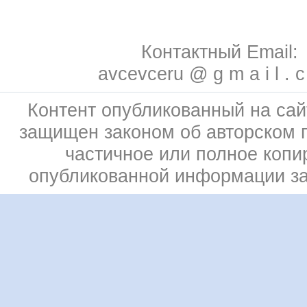
Контактный Email:
avcevceru @ g m a i l . 
Контент опубликованный на сай
защищен законом об авторском 
частичное или полное копи
опубликованной информации з