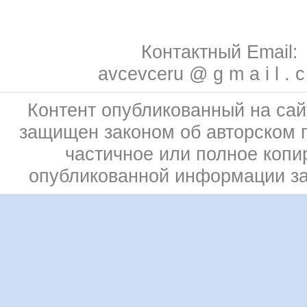
Контактный Email:
avcevceru @ g m a i l . 
Контент опубликованный на сай
защищен законом об авторском 
частичное или полное копи
опубликованной информации з