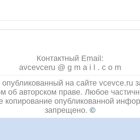
Контактный Email:
avcevceru @ g m a i l . c o m
 опубликованный на сайте vcevce.ru
ом об авторском праве. Любое частичн
е копирование опубликованной инфо
запрещено.
©