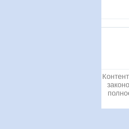
Контент
закон
полно