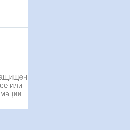
 защищен
ое или
рмации