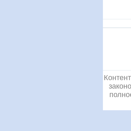
Контент
закон
полно