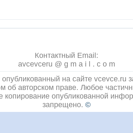
Контактный Email:
avcevceru @ g m a i l . c o m
 опубликованный на сайте vcevce.ru
ом об авторском праве. Любое частичн
е копирование опубликованной инфо
запрещено.
©