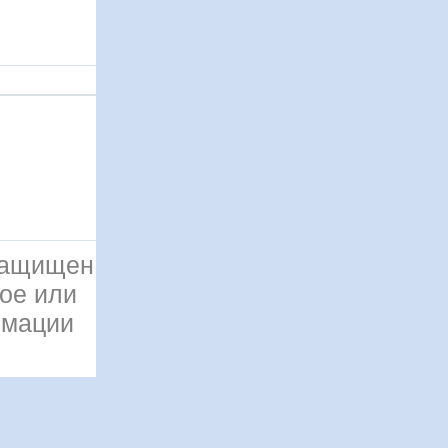
 защищен
ое или
рмации