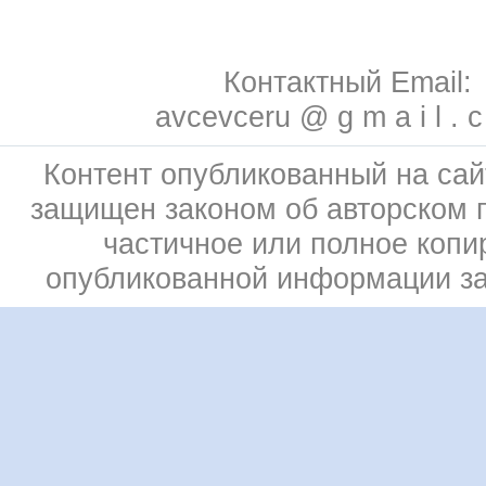
Контактный Email:
avcevceru @ g m a i l . 
Контент опубликованный на сай
защищен законом об авторском 
частичное или полное копи
опубликованной информации з