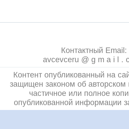
Контактный Email:
avcevceru @ g m a i l . 
Контент опубликованный на сай
защищен законом об авторском 
частичное или полное коп
опубликованной информации 