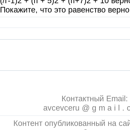
(/г-1)2 + (п + 5)2 + (п+7)2 + 10 верн
Покажите, что это равенство верно
Контактный Email:
avcevceru @ g m a i l . 
Контент опубликованный на сай