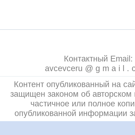
Контактный Email:
avcevceru @ g m a i l . 
Контент опубликованный на сай
защищен законом об авторском 
частичное или полное коп
опубликованной информации 