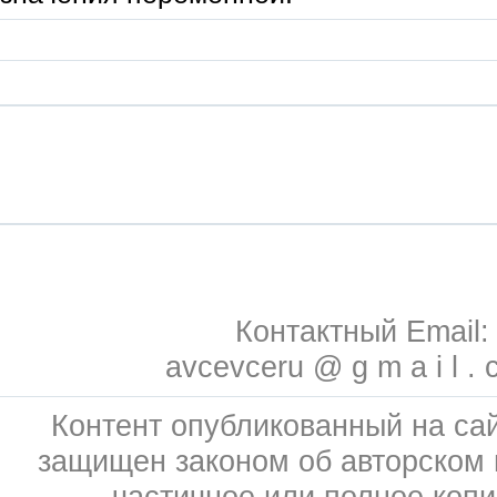
Контактный Email:
avcevceru @ g m a i l . 
Контент опубликованный на сай
защищен законом об авторском 
частичное или полное коп