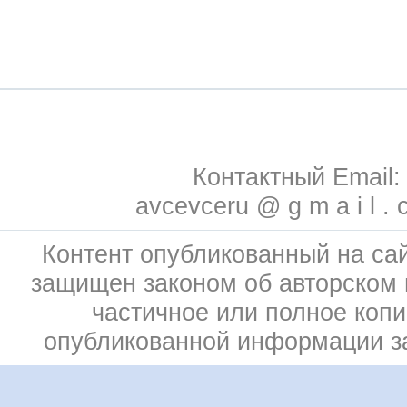
Контактный Email:
avcevceru @ g m a i l . 
Контент опубликованный на сай
защищен законом об авторском 
частичное или полное коп
опубликованной информации 