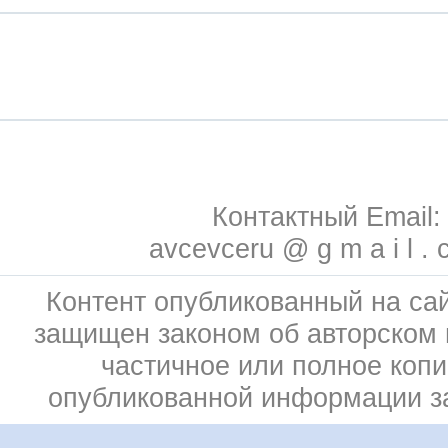
Контактный Email:
avcevceru @ g m a i l . 
Контент опубликованный на сай
защищен законом об авторском 
частичное или полное коп
опубликованной информации 