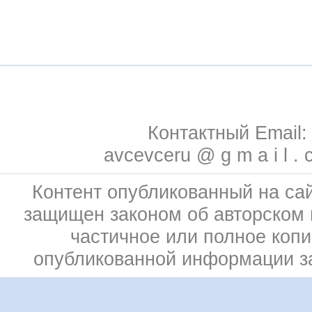
Контактный Email:
avcevceru @ g m a i l . 
Контент опубликованный на сай
защищен законом об авторском 
частичное или полное коп
опубликованной информации 