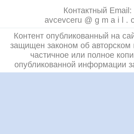
Контактный Email:
avcevceru @ g m a i l . 
Контент опубликованный на сай
защищен законом об авторском 
частичное или полное коп
опубликованной информации 