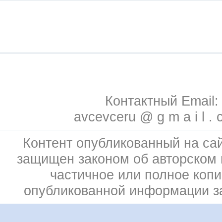
Контактный Email:
avcevceru @ g m a i l . 
Контент опубликованный на сай
защищен законом об авторском 
частичное или полное коп
опубликованной информации 