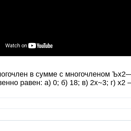
ногочлен в сумме с многочленом Ъх2
енно равен: а) 0; б) 18; в) 2х~3; г) х2 