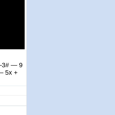
—3# — 9
— 5х +