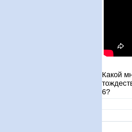
Какой м
тождеств
6?