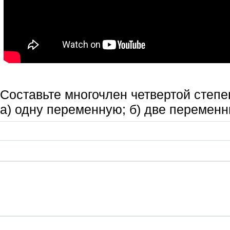
Составьте многочлен четвертой степ
а) одну переменную; б) две переменн