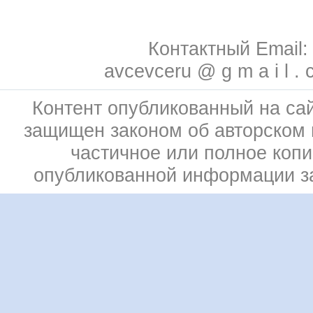
Контактный Email:
avcevceru @ g m a i l . 
Контент опубликованный на сай
защищен законом об авторском 
частичное или полное коп
опубликованной информации 