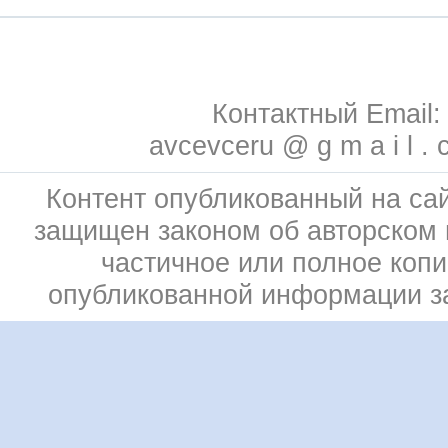
Контактный Email:
avcevceru @ g m a i l . 
Контент опубликованный на сай
защищен законом об авторском 
частичное или полное коп
опубликованной информации 