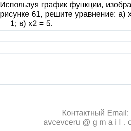
Используя график функции, изобр
рисунке 61, решите уравнение: а) х2
— 1; в) х2 = 5.
Контактный Email:
avcevceru @ g m a i l . 