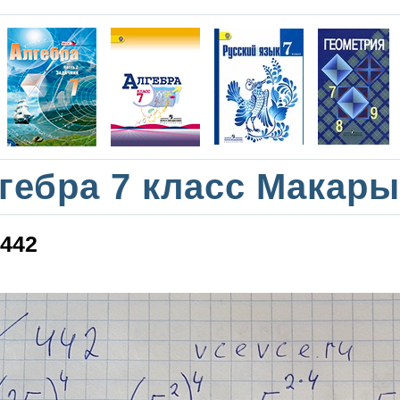
гебра 7 класс Макар
442