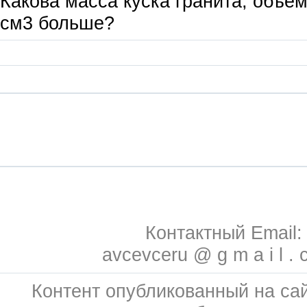
Какова масса куска гранита, объем
см3 больше?
Контактный Email:
avcevceru @ g m a i l . 
Контент опубликованный на сай