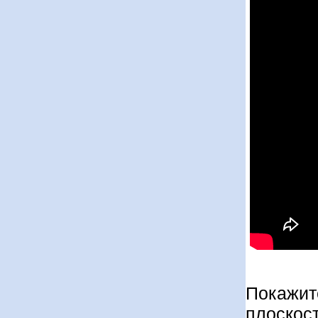
Покажит
плоскост