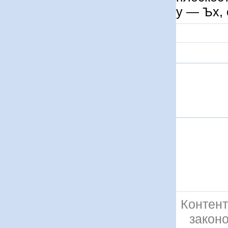
у — Ъх, 
Контент
закон