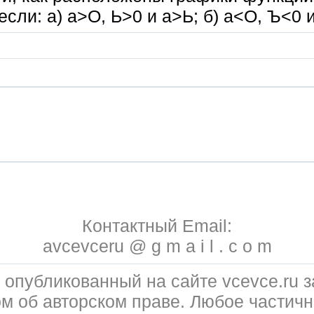
если: а) а>О, Ь>0 и а>Ь; б) а<О, Ъ<0 и 
Контактный Email:
avcevceru @ g m a i l . c o m
 опубликованный на сайте vcevce.ru
ом об авторском праве. Любое частичн