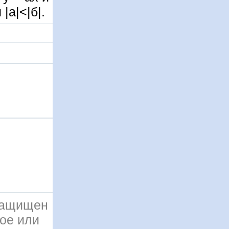
|а|<|б|.
 защищен
ое или