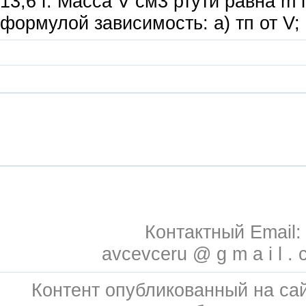
13,6 г. Масса V см3 ртути равна m 
формулой зависимость: a) тп от V; б
Контактный Email:
avcevceru @ g m a i l . 
Контент опубликованный на сай