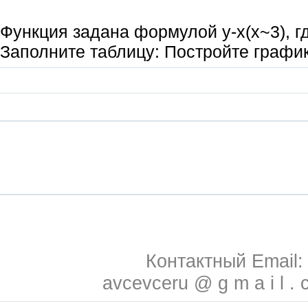
Функция задана формулой у-х(х~3), гд
Заполните таблицу: Постройте график
Контактный Email:
avcevceru @ g m a i l . 