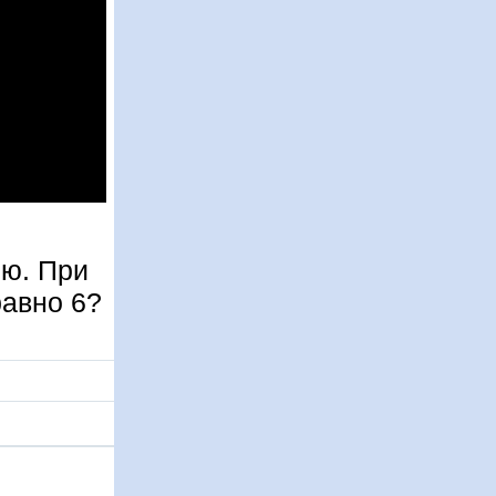
ию. При
равно 6?