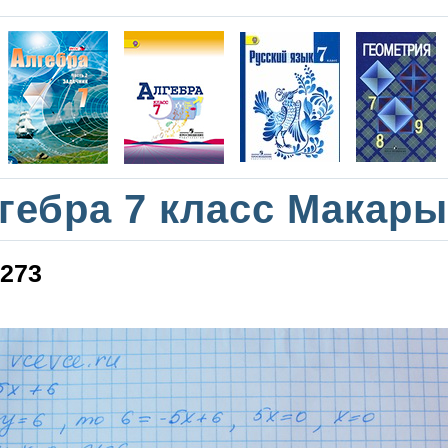
гебра 7 класс Макар
273