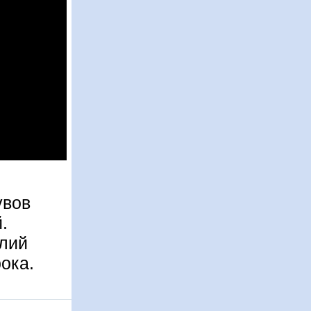
увов
.
елий
ока.