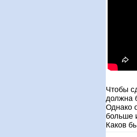
Чтобы сд
должна б
Однако 
больше и
Каков б