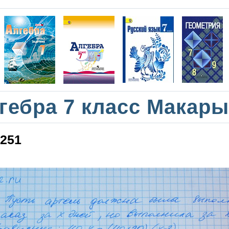
гебра 7 класс Макар
251