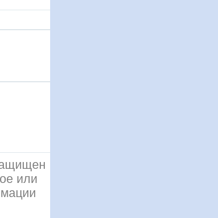
 защищен
ое или
рмации