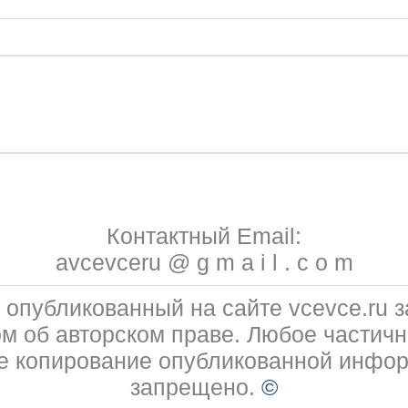
Контактный Email:
avcevceru @ g m a i l . c o m
 опубликованный на сайте vcevce.ru
ом об авторском праве. Любое частичн
е копирование опубликованной инфо
запрещено.
©