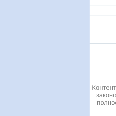
Контент
закон
полно