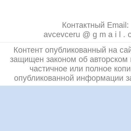
Контактный Email:
avcevceru @ g m a i l . 
Контент опубликованный на сай
защищен законом об авторском 
частичное или полное коп
опубликованной информации 