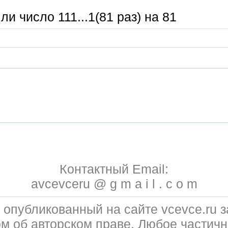
ли число 111...1(81 раз) на 81
Контактный Email:
avcevceru @ g m a i l . c o m
 опубликованный на сайте vcevce.ru
ом об авторском праве. Любое частичн