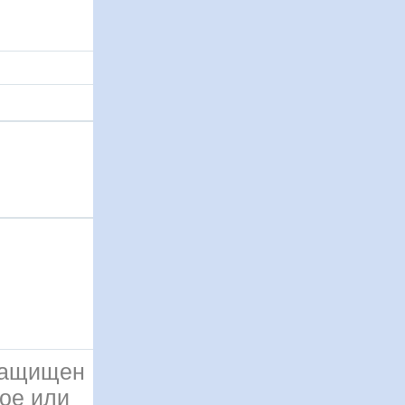
 защищен
ое или