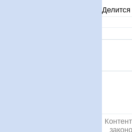
Делится 
Контент
закон