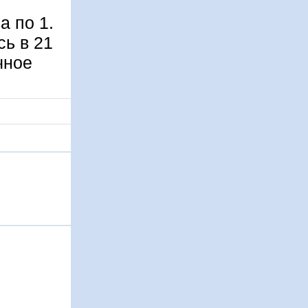
а по 1.
ь в 21
чное