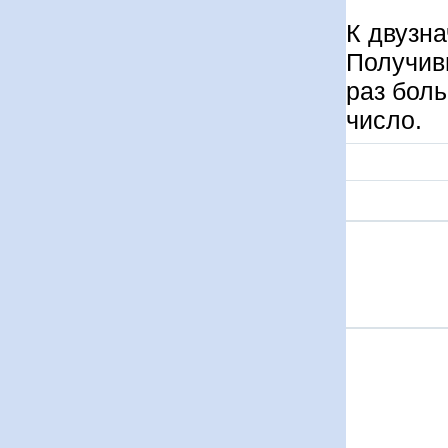
К двузна
Получив
раз бол
число.