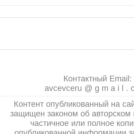
Контактный Email:
avcevceru @ g m a i l . 
Контент опубликованный на сай
защищен законом об авторском 
частичное или полное коп
опубликованной информации 