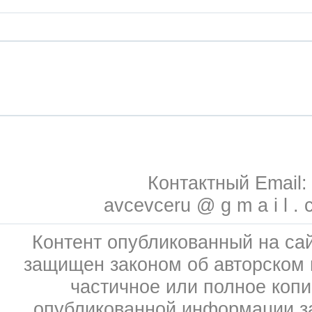
Контактный Email:
avcevceru @ g m a i l . 
Контент опубликованный на сай
защищен законом об авторском 
частичное или полное коп
опубликованной информации 