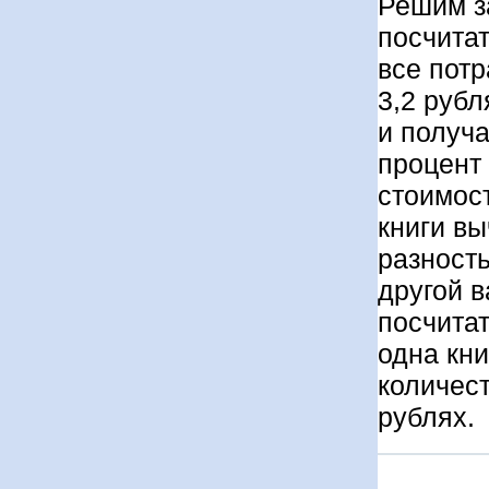
Решим з
посчитат
все потр
3,2 рубл
и получа
процент
стоимост
книги вы
разность
другой 
посчитат
одна кни
количест
рублях.