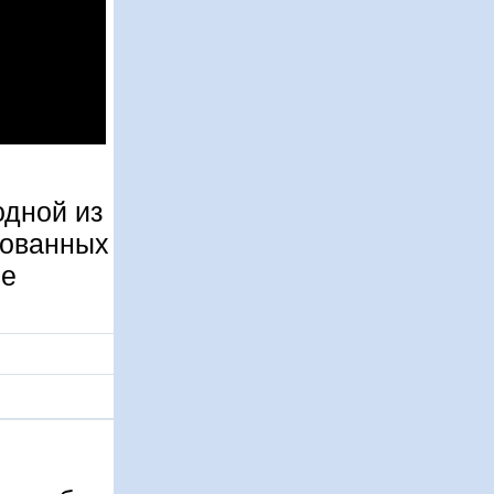
одной из
дованных
ле