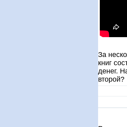
За неско
книг со
денег. Н
второй?