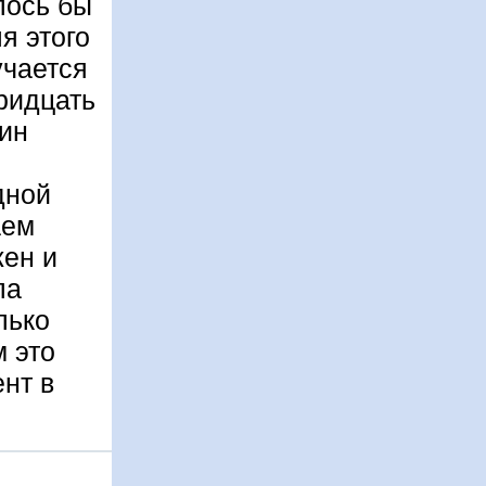
лось бы
я этого
учается
ридцать
дин
дной
аем
жен и
ла
лько
м это
нт в