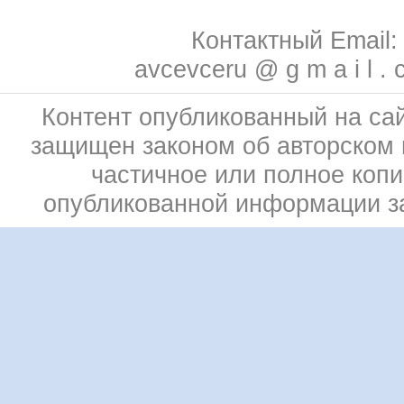
Контактный Email:
avcevceru @ g m a i l . 
Контент опубликованный на сай
защищен законом об авторском 
частичное или полное коп
опубликованной информации 