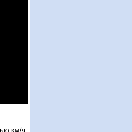
х
ью км/ч