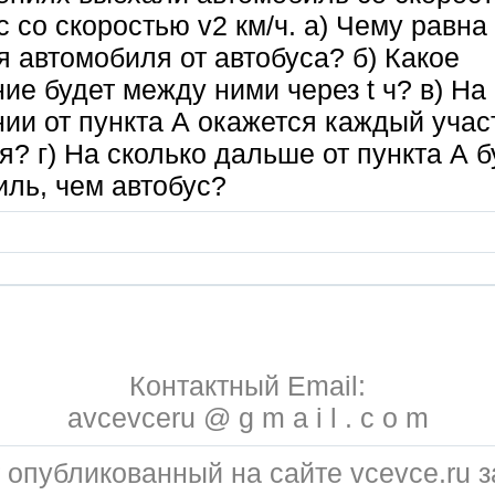
с со скоростью v2 км/ч. а) Чему равна
 автомобиля от автобуса? б) Какое
ие будет между ними через t ч? в) На
ии от пункта А окажется каждый учас
? г) На сколько дальше от пункта А б
ль, чем автобус?
Контактный Email:
avcevceru @ g m a i l . c o m
 опубликованный на сайте vcevce.ru