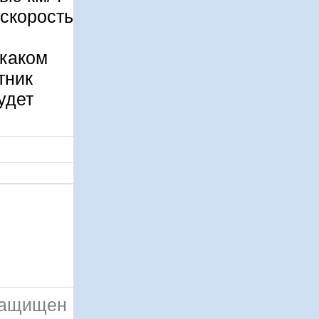
 скорость
 каком
тник
удет
 защищен