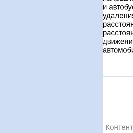
и автобу
удаления
расстоян
расстоян
движения
автомоби
Контент