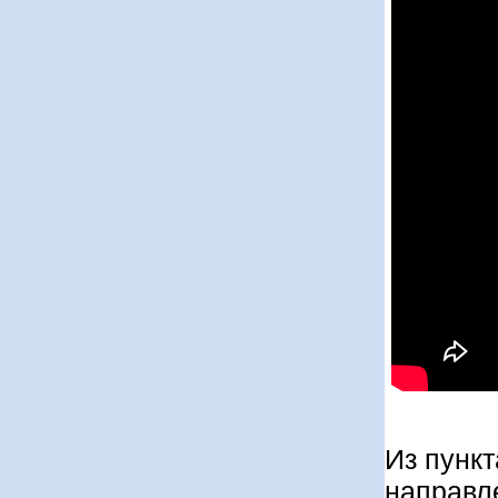
Из пунк
направл