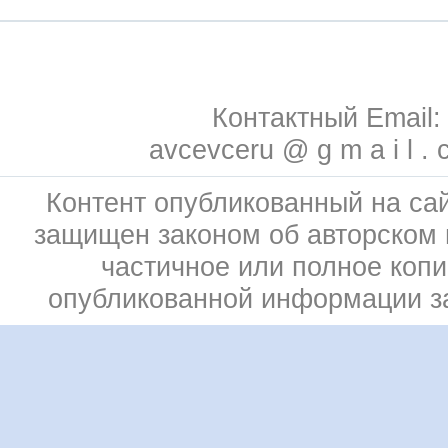
Контактный Email:
avcevceru @ g m a i l . 
Контент опубликованный на сай
защищен законом об авторском 
частичное или полное коп
опубликованной информации 