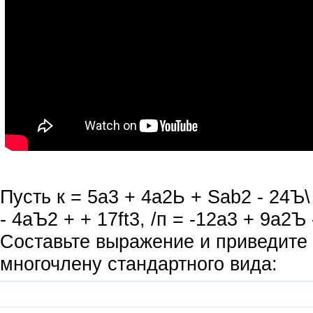
Пусть к = 5а3 + 4а2Ь + Sab2 - 24Ъ\
- 4аЪ2 + + 17ft3, /п = -12а3 + 9а2Ъ
Составьте выражение и приведите 
многочлену стандартного вида: