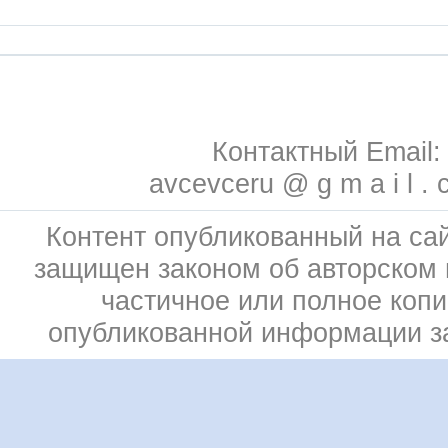
Контактный Email:
avcevceru @ g m a i l . 
Контент опубликованный на сай
защищен законом об авторском 
частичное или полное коп
опубликованной информации 