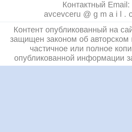
Контактный Email:
avcevceru @ g m a i l . 
Контент опубликованный на сай
защищен законом об авторском 
частичное или полное коп
опубликованной информации 