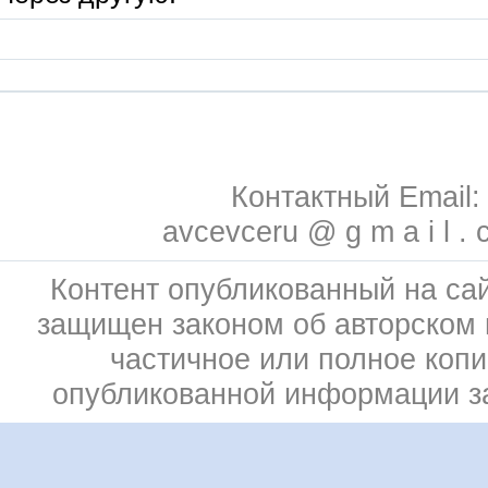
Контактный Email:
avcevceru @ g m a i l . 
Контент опубликованный на сай
защищен законом об авторском 
частичное или полное коп
опубликованной информации 