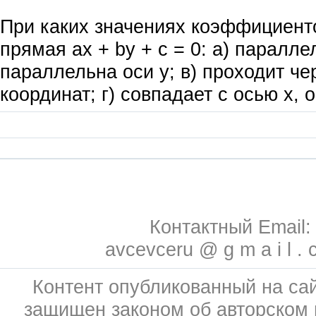
При каких значениях коэффициенто
прямая ах + by + с = 0: а) параллел
параллельна оси у; в) проходит че
координат; г) совпадает с осью х, 
Контактный Email:
avcevceru @ g m a i l . 
Контент опубликованный на сай
защищен законом об авторском 