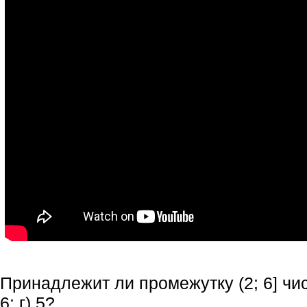
Принадлежит ли промежутку (2; 6] число
6; г) 5?