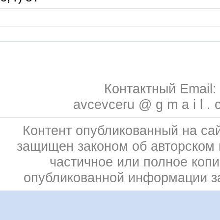
Контактный Email:
avcevceru @ g m a i l . 
Контент опубликованный на сай
защищен законом об авторском 
частичное или полное коп
опубликованной информации 