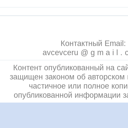
Контактный Email:
avcevceru @ g m a i l . 
Контент опубликованный на сай
защищен законом об авторском 
частичное или полное коп
опубликованной информации 