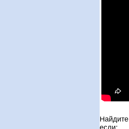
Найдите 
если: