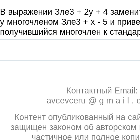
В выражении Зле3 + 2у + 4 замен
у многочленом Зле3 + х - 5 и прив
получившийся многочлен к стандар
Контактный Email:
avcevceru @ g m a i l . 
Контент опубликованный на сай
защищен законом об авторском 
частичное или полное коп